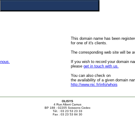
This domain name has been register
for one of it's clients.
The corresponding web site will be ava
-nous.
If you wish to record your domain n
please
get in touch with us.
You can also check on
the availability of a given domain na
http://www.nic.fr/info/whois
OLISYS
4 Rue Albert Camus
BP 188 - 02205 Soissons Cedex
Tél. : 03 23 53 23 33
Fax : 03 23 53 84 30