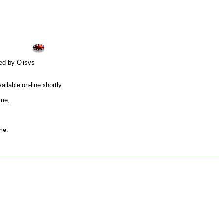
ed by Olisys
ilable on-line shortly.
ame,
me.